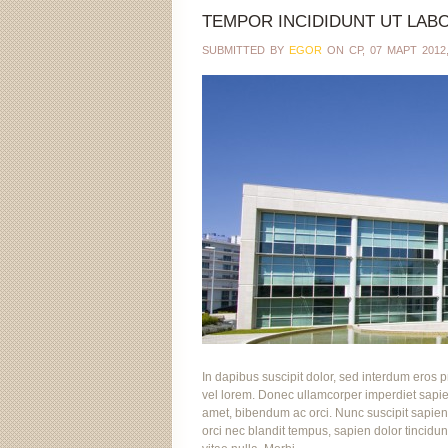
TEMPOR INCIDIDUNT UT LAB
SUBMITTED BY
EGOR
ON СР, 07 МАРТ 2012,
In dapibus suscipit dolor, sed interdum eros p
vel lorem. Donec ullamcorper imperdiet sapi
amet, bibendum ac orci. Nunc suscipit sapien
orci nec blandit tempus, sapien dolor tincidunt