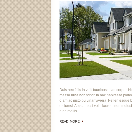
Duis nec felis in velit faucibus ullamcorper. Nu
massa urna non tortor. In hac habitasse platea
diam ac justo pulvinar viverra. Pellentesque bl
dictumst. Aliquam est velit, laoreet non molest
nibh mollis....
READ MORE