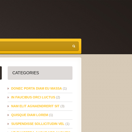
CATEGORIES
DONEC PORTA DIAM EU MASSA
(1)
IN FAUCIBUS ORCI LUCTUS
(2)
NAM ELIT AGNAENDRERIT SIT
(3)
QUISQUE DIAM LOREM
(1)
SUSPENDISSE SOLLICITUDIN VEL
(1)