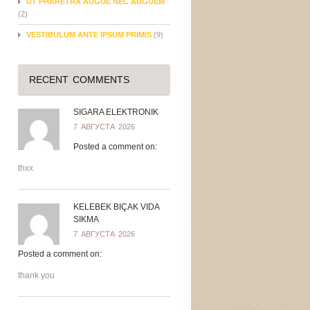
UT PHARETRA AUGUE NEC AUGUEM
(2)
VESTIBULUM ANTE IPSUM PRIMIS
(9)
RECENT COMMENTS
SIGARA ELEKTRONIK
7 АВГУСТА 2026
Posted a comment on:
thxx
KELEBEK BIÇAK VIDA
SIKMA
7 АВГУСТА 2026
Posted a comment on:
thank you