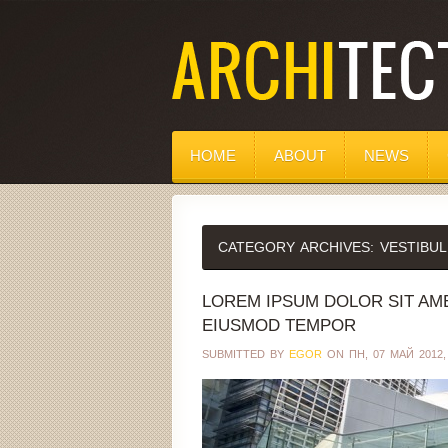
HOME
ABOUT
NEWS
CATEGORY ARCHIVES:
VESTIBUL
LOREM IPSUM DOLOR SIT AME
EIUSMOD TEMPOR
SUBMITTED BY
EGOR
ON ПН, 07 МАЙ 2012, 