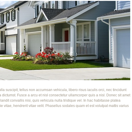
lla suscipit, tellus non accumsan vehicula, libero risus iaculis orci, nec tincidunt
 dictumst. Fusce a arcu et nisl consectetur ullamcorper quis a nisl. Donec sit amet
andit convallis nisi, quis vehicula nulla tristique vel. In hac habitasse platea
ie vitae, hendrerit vitae velit. Phasellus sodales quam et est volutpat mattis varius