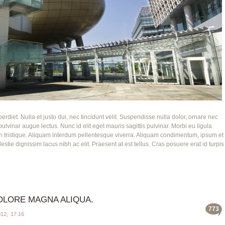
iet. Nulla et justo dui, nec tincidunt velit. Suspendisse nulla dolor, ornare nec
ulvinar augue lectus. Nunc id elit eget mauris sagittis pulvinar. Morbi eu ligula
an tristique. Aliquam interdum pellentesque viverra. Aliquam condimentum, ipsum et
lestie dignissim lacus nibh ac elit. Praesent at est tellus. Cras posuere erat id turpis
OLORE MAGNA ALIQUA.
773
2, 17:16