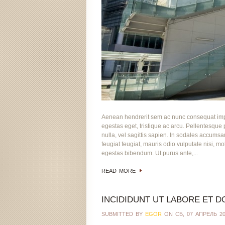
Aenean hendrerit sem ac nunc consequat imperd
egestas eget, tristique ac arcu. Pellentesque p
nulla, vel sagittis sapien. In sodales accums
feugiat feugiat, mauris odio vulputate nisi, mo
egestas bibendum. Ut purus ante,...
READ MORE
INCIDIDUNT UT LABORE ET D
SUBMITTED BY
EGOR
ON СБ, 07 АПРЕЛЬ 201