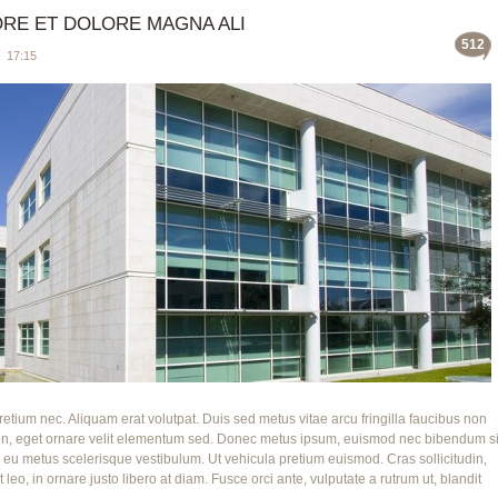
ORE ET DOLORE MAGNA ALI
512
 17:15
retium nec. Aliquam erat volutpat. Duis sed metus vitae arcu fringilla faucibus non
en, eget ornare velit elementum sed. Donec metus ipsum, euismod nec bibendum si
 eu metus scelerisque vestibulum. Ut vehicula pretium euismod. Cras sollicitudin,
 leo, in ornare justo libero at diam. Fusce orci ante, vulputate a rutrum ut, blandit